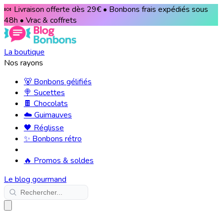
🍬 Livraison offerte dès 29€ • Bonbons frais expédiés sous
48h • Vrac & coffrets
La boutique
Nos rayons
🐻 Bonbons gélifiés
🍭 Sucettes
🍫 Chocolats
☁️ Guimauves
🖤 Réglisse
✨ Bonbons rétro
🔥 Promos & soldes
Le blog gourmand