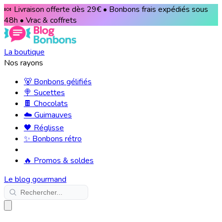
🍬 Livraison offerte dès 29€ • Bonbons frais expédiés sous
48h • Vrac & coffrets
La boutique
Nos rayons
🐻 Bonbons gélifiés
🍭 Sucettes
🍫 Chocolats
☁️ Guimauves
🖤 Réglisse
✨ Bonbons rétro
🔥 Promos & soldes
Le blog gourmand