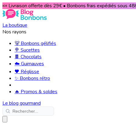
🍬 Livraison offerte dès 29€ • Bonbons frais expédiés sous 48h
La boutique
Nos rayons
🐻 Bonbons gélifiés
🍭 Sucettes
🍫 Chocolats
☁️ Guimauves
🖤 Réglisse
✨ Bonbons rétro
🔥 Promos & soldes
Le blog gourmand